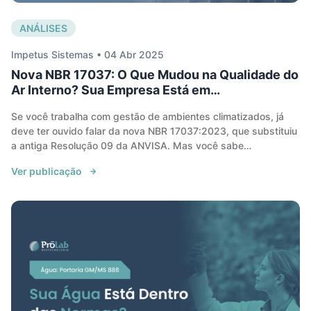
ANÁLISES
Impetus Sistemas • 04 Abr 2025
Nova NBR 17037: O Que Mudou na Qualidade do
Ar Interno? Sua Empresa Está em
Conformidade?
Se você trabalha com gestão de ambientes climatizados, já
deve ter ouvido falar da nova NBR 17037:2023, que substituiu
a antiga Resolução 09 da ANVISA. Mas você sabe
exatamente o que mudou e como isso impacta sua
Ver publicação
empresa? Se a resposta for “não”, continue lendo! Vamos te
contar tudo o que você precisa saber sobre a atualização da
norma e como garantir a qualidade do ar no seu
ambiente. Afinal, por que a qualidade do ar interno é tão
importante? Muitas pessoas não percebem, mas o ar que
respiramos em ambientes fechados pode ser até 5 vezes
mais poluído do que o ar externo. Isso acontece porque
impurezas como bactérias, fungos, partículas químicas e vírus
podem ficar presos nos sistemas de climatização e se
proliferar rapidamente. O resultado?• Aumento de problemas